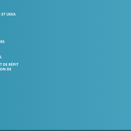
 ET UEEA
URS
L
 DE RÉPIT
ION DE