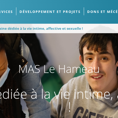
RVICES
DÉVELOPPEMENT ET PROJETS
DONS ET MÉC
e dédiée à la vie intime, affective et sexuelle !
MAS Le Hameau
ée à la vie intime, a
!