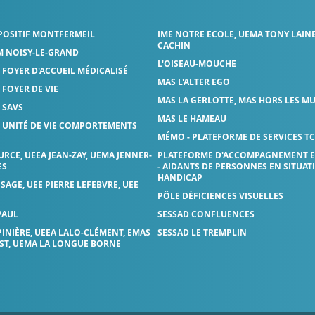
SPOSITIF MONTFERMEIL
IME NOTRE ECOLE, UEMA TONY LAINE
CACHIN
M NOISY-LE-GRAND
L'OISEAU-MOUCHE
- FOYER D'ACCUEIL MÉDICALISÉ
MAS L'ALTER EGO
 FOYER DE VIE
MAS LA GERLOTTE, MAS HORS LES M
- SAVS
MAS LE HAMEAU
- UNITÉ DE VIE COMPORTEMENTS
MÉMO - PLATEFORME DE SERVICES TC
URCE, UEEA JEAN-ZAY, UEMA JENNER-
PLATEFORME D'ACCOMPAGNEMENT ET
ES
- AIDANTS DE PERSONNES EN SITUAT
HANDICAP
SSAGE, UEE PIERRE LEFEBVRE, UEE
PÔLE DÉFICIENCES VISUELLES
PAUL
SESSAD CONFLUENCES
PINIÈRE, UEEA LALO-CLÉMENT, EMAS
SESSAD LE TREMPLIN
EST, UEMA LA LONGUE BORNE