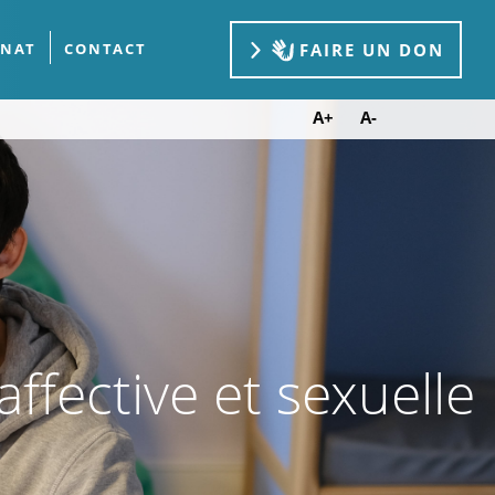
FAIRE UN DON
ÉNAT
CONTACT
A+
A-
ffective et sexuelle