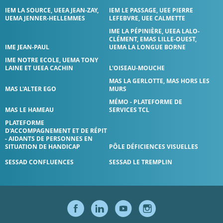
IEM LA SOURCE, UEEA JEAN-ZAY,
IEM LE PASSAGE, UEE PIERRE
UEMA JENNER-HELLEMMES
LEFEBVRE, UEE CALMETTE
IME LA PÉPINIÈRE, UEEA LALO-
CLÉMENT, EMAS LILLE-OUEST,
IME JEAN-PAUL
UEMA LA LONGUE BORNE
IME NOTRE ECOLE, UEMA TONY
LAINE ET UEEA CACHIN
L'OISEAU-MOUCHE
MAS LA GERLOTTE, MAS HORS LES
MAS L'ALTER EGO
MURS
MÉMO - PLATEFORME DE
MAS LE HAMEAU
SERVICES TCL
PLATEFORME
D'ACCOMPAGNEMENT ET DE RÉPIT
- AIDANTS DE PERSONNES EN
SITUATION DE HANDICAP
PÔLE DÉFICIENCES VISUELLES
SESSAD CONFLUENCES
SESSAD LE TREMPLIN
SUIVEZ-NOUS S
SUIVEZ-NOUS
SUIVEZ-NO
SUIVEZ