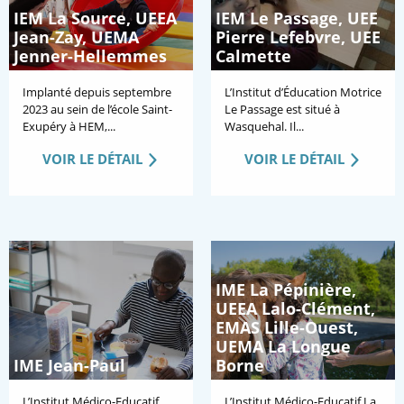
IEM La Source, UEEA
IEM Le Passage, UEE
Jean-Zay, UEMA
Pierre Lefebvre, UEE
Jenner-Hellemmes
Calmette
Implanté depuis septembre
L’Institut d’Éducation Motrice
2023 au sein de l’école Saint-
Le Passage est situé à
Exupéry à HEM,...
Wasquehal. Il...
VOIR LE DÉTAIL
VOIR LE DÉTAIL
IME La Pépinière,
UEEA Lalo-Clément,
EMAS Lille-Ouest,
UEMA La Longue
IME Jean-Paul
Borne
L’Institut Médico-Educatif
L’Institut Médico-Educatif La