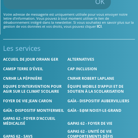
OK
Votre adresse de messagerie est uniquement utilisée pour vous envoyer notre
lettre d’information. Vous pouvez à tout moment utiliser le lien de
désabonnement intégré dans la newsletter. Si vous souhaitez en savoir plus sur la
ICI
gestion de vos données et vos droits, vous pouvez cliquer
.
Les services
ACCUEIL DE JOUR ORHAN GER
ALTERNATIVES
CAMSP TERRE D'ÉVEIL
CAP INCLUSION
CNRHR LA PÉPINIÈRE
CNRHR ROBERT LAPLANE
EQUIPE D'INTERVENTION POUR
ÉQUIPE MOBILE D’APPUI ET DE
AGIR SUR LE CLIMAT SCOLAIRE
SOUTIEN À LA SCOLARISATION
FOYER DE VIE JEAN CARON
GAÏA - DISPOSITIF AUBERVILLIERS
GAÏA - DISPOSITIF MONTFERMEIL
GAÏA - E@M NOISY-LE-GRAND
GAPAS 62 - FOYER D'ACCUEIL
MÉDICALISÉ
GAPAS 62 - FOYER DE VIE
GAPAS 62 - UNITÉ DE VIE
GAPAS 62 - SAVS
COMPORTEMENTS DÉFIS