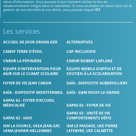
lettre d’information. Vous pouvez à tout moment utiliser le lien de
désabonnement intégré dans la newsletter. Si vous souhaitez en savoir plus sur la
ICI
gestion de vos données et vos droits, vous pouvez cliquer
.
Les services
ACCUEIL DE JOUR ORHAN GER
ALTERNATIVES
CAMSP TERRE D'ÉVEIL
CAP INCLUSION
CNRHR LA PÉPINIÈRE
CNRHR ROBERT LAPLANE
EQUIPE D'INTERVENTION POUR
ÉQUIPE MOBILE D’APPUI ET DE
AGIR SUR LE CLIMAT SCOLAIRE
SOUTIEN À LA SCOLARISATION
FOYER DE VIE JEAN CARON
GAÏA - DISPOSITIF AUBERVILLIERS
GAÏA - DISPOSITIF MONTFERMEIL
GAÏA - E@M NOISY-LE-GRAND
GAPAS 62 - FOYER D'ACCUEIL
MÉDICALISÉ
GAPAS 62 - FOYER DE VIE
GAPAS 62 - UNITÉ DE VIE
GAPAS 62 - SAVS
COMPORTEMENTS DÉFIS
IEM LA SOURCE, UEEA JEAN-ZAY,
IEM LE PASSAGE, UEE PIERRE
UEMA JENNER-HELLEMMES
LEFEBVRE, UEE CALMETTE