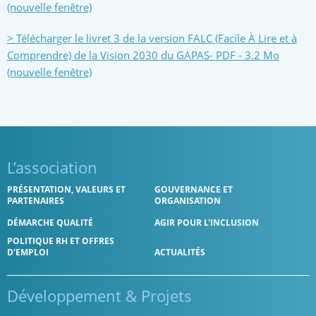
(nouvelle fenêtre)
>
Télécharger le livret 3 de la version FALC (Facile À Lire et à
Comprendre) de la Vision 2030 du GAPAS- PDF - 3.2 Mo
(nouvelle fenêtre)
L’association
PRÉSENTATION, VALEURS ET
GOUVERNANCE ET
PARTENAIRES
ORGANISATION
DÉMARCHE QUALITÉ
AGIR POUR L'INCLUSION
POLITIQUE RH ET OFFRES
D'EMPLOI
ACTUALITÉS
Développement
& Projets