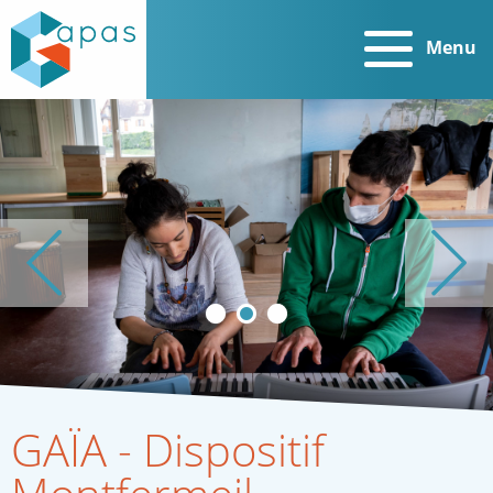
Menu
Photo précéde
Ph
GAÏA - Dispositif