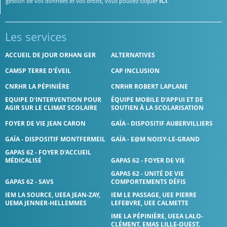
ICI
gestion de vos données et vos droits, vous pouvez cliquer
.
Les services
ACCUEIL DE JOUR ORHAN GER
ALTERNATIVES
CAMSP TERRE D'ÉVEIL
CAP INCLUSION
CNRHR LA PÉPINIÈRE
CNRHR ROBERT LAPLANE
EQUIPE D'INTERVENTION POUR
ÉQUIPE MOBILE D’APPUI ET DE
AGIR SUR LE CLIMAT SCOLAIRE
SOUTIEN À LA SCOLARISATION
FOYER DE VIE JEAN CARON
GAÏA - DISPOSITIF AUBERVILLIERS
GAÏA - DISPOSITIF MONTFERMEIL
GAÏA - E@M NOISY-LE-GRAND
GAPAS 62 - FOYER D'ACCUEIL
MÉDICALISÉ
GAPAS 62 - FOYER DE VIE
GAPAS 62 - UNITÉ DE VIE
GAPAS 62 - SAVS
COMPORTEMENTS DÉFIS
IEM LA SOURCE, UEEA JEAN-ZAY,
IEM LE PASSAGE, UEE PIERRE
UEMA JENNER-HELLEMMES
LEFEBVRE, UEE CALMETTE
IME LA PÉPINIÈRE, UEEA LALO-
CLÉMENT, EMAS LILLE-OUEST,