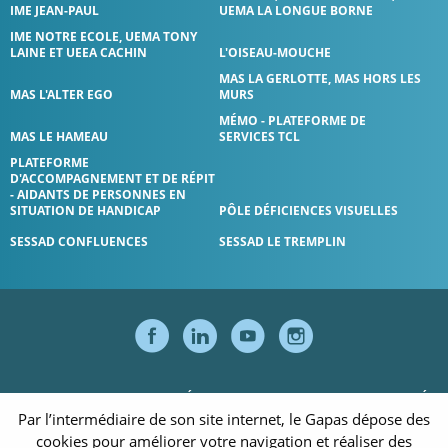
IME JEAN-PAUL
UEMA LA LONGUE BORNE
IME NOTRE ECOLE, UEMA TONY
LAINE ET UEEA CACHIN
L'OISEAU-MOUCHE
MAS LA GERLOTTE, MAS HORS LES
MAS L'ALTER EGO
MURS
MÉMO - PLATEFORME DE
MAS LE HAMEAU
SERVICES TCL
PLATEFORME
D'ACCOMPAGNEMENT ET DE RÉPIT
- AIDANTS DE PERSONNES EN
SITUATION DE HANDICAP
PÔLE DÉFICIENCES VISUELLES
SESSAD CONFLUENCES
SESSAD LE TREMPLIN
SUIVEZ-NOUS S
SUIVEZ-NOUS
SUIVEZ-NO
SUIVEZ
PARTENAIRES
MENTIONS LÉGALES
POLITIQUE DE CONFIDENTIALITÉ
Par l’intermédiaire de son site internet, le Gapas dépose des
POLITIQUE DES COOKIES
RESSOURCES
ACCESSIBILITÉ
cookies pour améliorer votre navigation et réaliser des