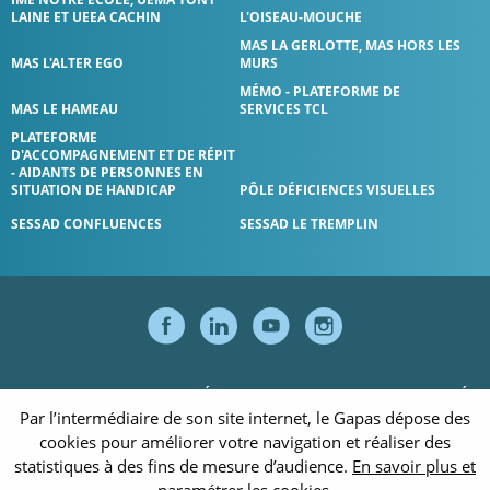
LAINE ET UEEA CACHIN
L'OISEAU-MOUCHE
MAS LA GERLOTTE, MAS HORS LES
MAS L'ALTER EGO
MURS
MÉMO - PLATEFORME DE
MAS LE HAMEAU
SERVICES TCL
PLATEFORME
D'ACCOMPAGNEMENT ET DE RÉPIT
- AIDANTS DE PERSONNES EN
SITUATION DE HANDICAP
PÔLE DÉFICIENCES VISUELLES
SESSAD CONFLUENCES
SESSAD LE TREMPLIN
SUIVEZ-NOUS S
SUIVEZ-NOUS
SUIVEZ-NO
SUIVEZ
PARTENAIRES
MENTIONS LÉGALES
POLITIQUE DE CONFIDENTIALITÉ
Par l’intermédiaire de son site internet, le Gapas dépose des
POLITIQUE DES COOKIES
RESSOURCES
ACCESSIBILITÉ
cookies pour améliorer votre navigation et réaliser des
statistiques à des fins de mesure d’audience.
En savoir plus et