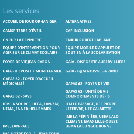
Les services
ACCUEIL DE JOUR ORHAN GER
ALTERNATIVES
CAMSP TERRE D'ÉVEIL
CAP INCLUSION
CNRHR LA PÉPINIÈRE
CNRHR ROBERT LAPLANE
EQUIPE D'INTERVENTION POUR
ÉQUIPE MOBILE D’APPUI ET DE
AGIR SUR LE CLIMAT SCOLAIRE
SOUTIEN À LA SCOLARISATION
FOYER DE VIE JEAN CARON
GAÏA - DISPOSITIF AUBERVILLIERS
GAÏA - DISPOSITIF MONTFERMEIL
GAÏA - E@M NOISY-LE-GRAND
GAPAS 62 - FOYER D'ACCUEIL
MÉDICALISÉ
GAPAS 62 - FOYER DE VIE
GAPAS 62 - UNITÉ DE VIE
GAPAS 62 - SAVS
COMPORTEMENTS DÉFIS
IEM LA SOURCE, UEEA JEAN-ZAY,
IEM LE PASSAGE, UEE PIERRE
UEMA JENNER-HELLEMMES
LEFEBVRE, UEE CALMETTE
IME LA PÉPINIÈRE, UEEA LALO-
CLÉMENT, EMAS LILLE-OUEST,
IME JEAN-PAUL
UEMA LA LONGUE BORNE
IME NOTRE ECOLE, UEMA TONY