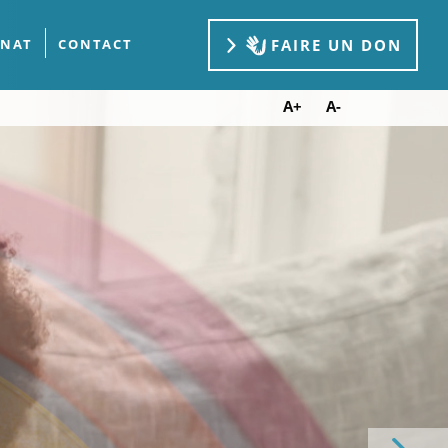
FAIRE UN DON
ÉNAT
CONTACT
A+
A-
Ph