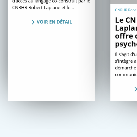
d'accès au langage co-construit par le
CNRHR Robert Laplane et le...
CNRHR Robert
Le CN
VOIR EN DÉTAIL
Lapla
offre 
psych
Il s'agit d
s'intègre 
démarche d
communica