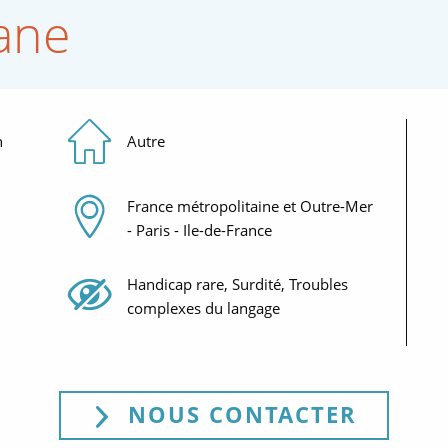
ane
Types d'accueil
n
Autre
Zone géographique
France métropolitaine et Outre-Mer
- Paris - Ile-de-France
Handicaps
Handicap rare, Surdité, Troubles
complexes du langage
NOUS CONTACTER
(NOUVE