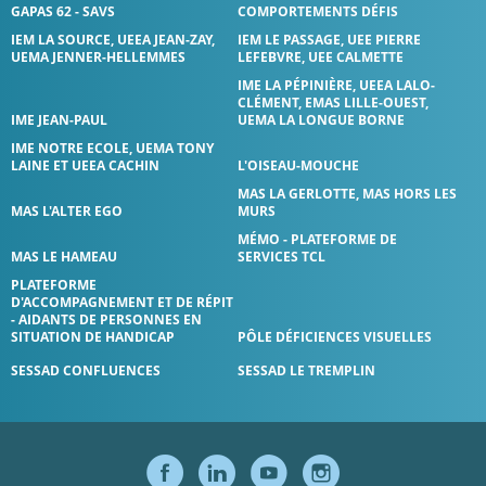
GAPAS 62 - SAVS
COMPORTEMENTS DÉFIS
IEM LA SOURCE, UEEA JEAN-ZAY,
IEM LE PASSAGE, UEE PIERRE
UEMA JENNER-HELLEMMES
LEFEBVRE, UEE CALMETTE
IME LA PÉPINIÈRE, UEEA LALO-
CLÉMENT, EMAS LILLE-OUEST,
IME JEAN-PAUL
UEMA LA LONGUE BORNE
IME NOTRE ECOLE, UEMA TONY
LAINE ET UEEA CACHIN
L'OISEAU-MOUCHE
MAS LA GERLOTTE, MAS HORS LES
MAS L'ALTER EGO
MURS
MÉMO - PLATEFORME DE
MAS LE HAMEAU
SERVICES TCL
PLATEFORME
D'ACCOMPAGNEMENT ET DE RÉPIT
- AIDANTS DE PERSONNES EN
SITUATION DE HANDICAP
PÔLE DÉFICIENCES VISUELLES
SESSAD CONFLUENCES
SESSAD LE TREMPLIN
SUIVEZ-NOUS S
SUIVEZ-NOUS
SUIVEZ-NO
SUIVEZ