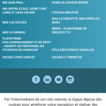
IME JEAN-PAUL
UEMA LA LONGUE BORNE
IME NOTRE ECOLE, UEMA TONY
LAINE ET UEEA CACHIN
L'OISEAU-MOUCHE
MAS LA GERLOTTE, MAS HORS LES
MAS L'ALTER EGO
MURS
MÉMO - PLATEFORME DE
MAS LE HAMEAU
SERVICES TCL
PLATEFORME
D'ACCOMPAGNEMENT ET DE RÉPIT
- AIDANTS DE PERSONNES EN
SITUATION DE HANDICAP
PÔLE DÉFICIENCES VISUELLES
SESSAD CONFLUENCES
SESSAD LE TREMPLIN
SUIVEZ-NOUS S
SUIVEZ-NOUS
SUIVEZ-NO
SUIVEZ
PARTENAIRES
MENTIONS LÉGALES
POLITIQUE DE CONFIDENTIALITÉ
Par l’intermédiaire de son site internet, le Gapas dépose des
POLITIQUE DES COOKIES
RESSOURCES
ACCESSIBILITÉ
cookies pour améliorer votre navigation et réaliser des