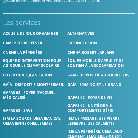
ICI
gestion de vos données et vos droits, vous pouvez cliquer
.
Les services
ACCUEIL DE JOUR ORHAN GER
ALTERNATIVES
CAMSP TERRE D'ÉVEIL
CAP INCLUSION
CNRHR LA PÉPINIÈRE
CNRHR ROBERT LAPLANE
EQUIPE D'INTERVENTION POUR
ÉQUIPE MOBILE D’APPUI ET DE
AGIR SUR LE CLIMAT SCOLAIRE
SOUTIEN À LA SCOLARISATION
FOYER DE VIE JEAN CARON
GAÏA - DISPOSITIF AUBERVILLIERS
GAÏA - DISPOSITIF MONTFERMEIL
GAÏA - E@M NOISY-LE-GRAND
GAPAS 62 - FOYER D'ACCUEIL
MÉDICALISÉ
GAPAS 62 - FOYER DE VIE
GAPAS 62 - UNITÉ DE VIE
GAPAS 62 - SAVS
COMPORTEMENTS DÉFIS
IEM LA SOURCE, UEEA JEAN-ZAY,
IEM LE PASSAGE, UEE PIERRE
UEMA JENNER-HELLEMMES
LEFEBVRE, UEE CALMETTE
IME LA PÉPINIÈRE, UEEA LALO-
CLÉMENT, EMAS LILLE-OUEST,