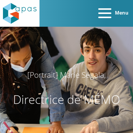
Menu
[Portrait] Marie Ségala,
Directrice de MÉMO